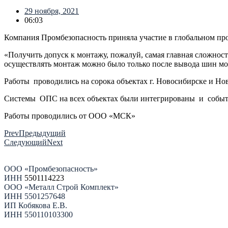
29 ноября, 2021
06:03
Компания Промбезопасность приняла участие в глобальном про
«Получить допуск к монтажу, пожалуй, самая главная сложнос
осуществлять монтаж можно было только после вывода шин мо
Работы проводились на сорока объектах г. Новосибирске и Новос
Системы ОПС на всех объектах были интегрированы и события
Работы проводились от ООО «МСК»
Prev
Предыдущий
Следующий
Next
ООО «Промбезопасность»
ИНН
5501114223
ООО «Металл Строй Комплект»
ИНН 5501257648
ИП Кобякова Е.В.
ИНН 550110103300